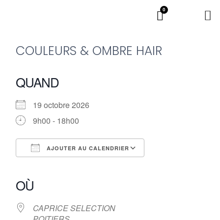
0
COULEURS & OMBRE HAIR
QUAND
19 octobre 2026
9h00 - 18h00
AJOUTER AU CALENDRIER
Télécharger ICS
Calendrier Google
iCalendar
Office 365
Outlook Live
OÙ
CAPRICE SELECTION
POITIERS