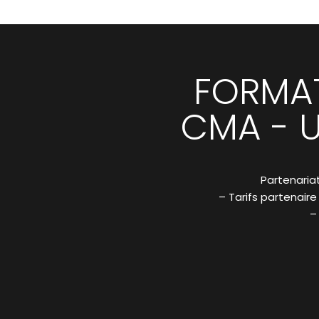
FORMAT
CMA - U
Partenaria
– Tarifs partenair
–