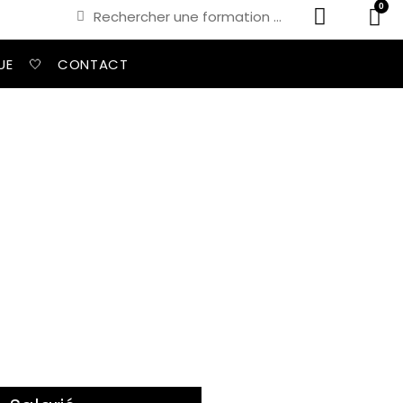
0
UE
🤍
CONTACT