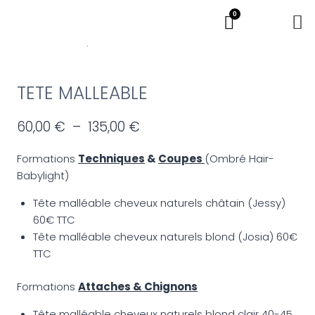
0
Accueil
/
Boutique
/
MATERIEL
/
TETE MALLEABLE
60,00
€
–
135,00
€
Formations
Techniques
&
Coupes
(Ombré Hair-
Babylight)
Tête malléable cheveux naturels châtain (Jessy)
60€ TTC
Tête malléable cheveux naturels blond (Josia) 60€
TTC
Formations
Attaches & Chignons
Tête malléable cheveux naturels blond clair 40-45